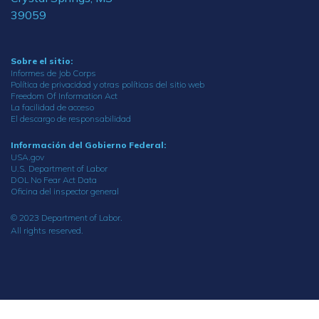
39059
Sobre el sitio:
Informes de Job Corps
Política de privacidad y otras políticas del sitio web
Freedom Of Information Act
La facilidad de acceso
El descargo de responsabilidad
Información del Gobierno Federal:
USA.gov
U.S. Department of Labor
DOL No Fear Act Data
Oficina del inspector general
© 2023 Department of Labor.
All rights reserved.