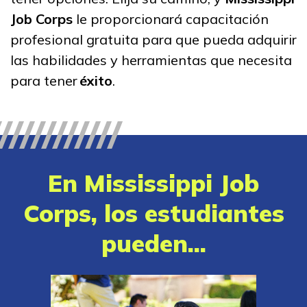
Administración de oficina
Job Corps
le proporcionará capacitación
profesional gratuita para que pueda adquirir
Asistente médico clínico
las habilidades y herramientas que necesita
Carpintería, Pre pasantía
para tener
éxito
.
Electricidad
Ver más ...
En Mississippi Job
Aprender más
Corps, los estudiantes
Estudiantes
pueden...
Padres/Influenciadores
Empleadores