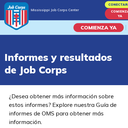
Skip
CONECTAR
Mississippi Job Corps Center
to
COMIENZ
Mississippi Job Corps Center
YA
main
content
COMIENZA YA
Programas
Informes y resultados
Vida En El Campus Universita
de Job Corps
Habilidades académicas
Viaje de la carrera
¿Desea obtener más información sobre
estos informes? Explore nuestra Guía de
Estudiar
informes de OMS para obtener más
información.
Programas de Entrenamient