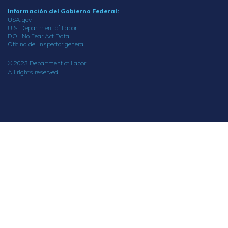
Información del Gobierno Federal:
USA.gov
U.S. Department of Labor
DOL No Fear Act Data
Oficina del inspector general
© 2023 Department of Labor.
All rights reserved.